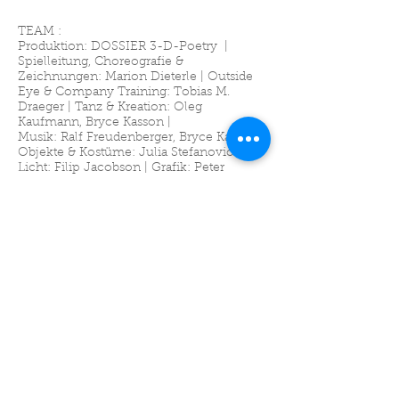
TEAM :
Produktion: DOSSIER 3-D-Poetry |
Spielleitung, Choreografie &
Zeichnungen: Marion Dieterle | Outside
Eye & Company Training: Tobias M.
Draeger | Tanz & Kreation: Oleg
Kaufmann, Bryce Kasson |
Musik: Ralf Freudenberger, Bryce Kasson |
Objekte & Kostüme: Julia Stefanovici |
Licht: Filip Jacobson | Grafik: Peter
Steinmetz | Foto: Ingo Solms |
Filmdokumentation: Julia Franken,
Cecilia Gläsker-Venn |
Produktionsmanagement: Monika
Kozaczka
Eine DOSSIER 3-D-Poetry Produktion
gefördert durch das Kulturamt der Stadt
Freiburg, das Kulturamt der Stadt Köln, den
Landesverband freie Tanz- und
Theaterschaffende Baden-Württemberg
e.V. aus den Mitteln des Ministeriums für
Wissenschaft, Forschung und Kunst des
Landes Baden-Württemberg, das
Ministerium für Kultur und Wissenschaft