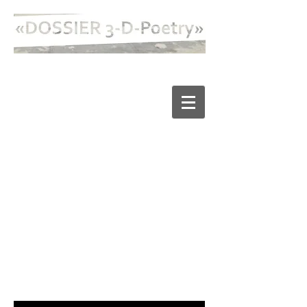
BITTE, NEHMEN SIE DOCH
ETWAS PLATZ! - ein Tanzduett für
Klein und Groß