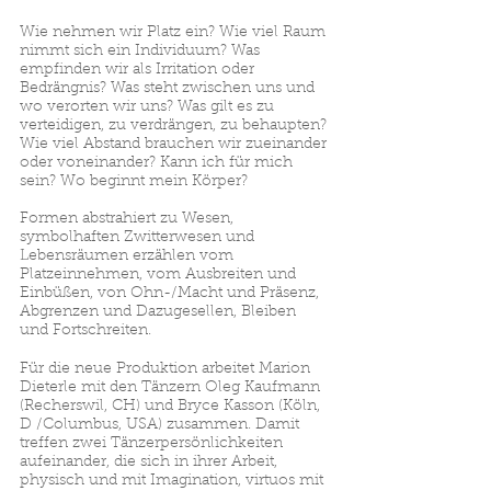
Wie nehmen wir Platz ein? Wie viel Raum
nimmt sich ein Individuum? Was
empfinden wir als Irritation oder
Bedrängnis? Was steht zwischen uns und
wo verorten wir uns? Was gilt es zu
verteidigen, zu verdrängen, zu behaupten?
Wie viel Abstand brauchen wir zueinander
oder voneinander? Kann ich für mich
sein? Wo beginnt mein Körper?
Formen abstrahiert zu Wesen,
symbolhaften Zwitterwesen und
Lebensräumen erzählen vom
Platzeinnehmen, vom Ausbreiten und
Einbüßen, von Ohn-/Macht und Präsenz,
Abgrenzen und Dazugesellen, Bleiben
und Fortschreiten.
Für die neue Produktion arbeitet Marion
Dieterle mit den Tänzern Oleg Kaufmann
(Recherswil, CH) und Bryce Kasson (Köln,
D /Columbus, USA) zusammen. Damit
treffen zwei Tänzerpersönlichkeiten
aufeinander, die sich in ihrer Arbeit,
physisch und mit Imagination, virtuos mit