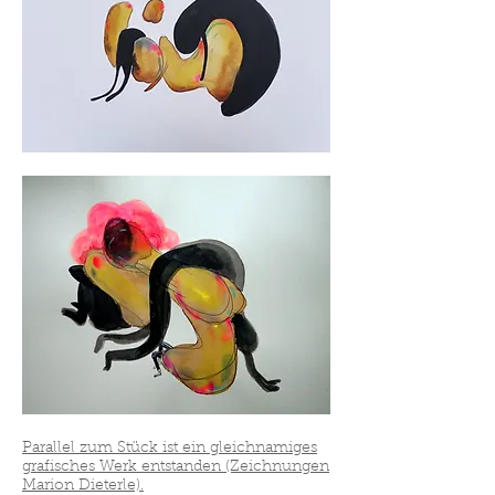
Parallel zum Stück ist ein gleichnamiges
grafisches Werk entstanden (Zeichnungen
Marion Dieterle).