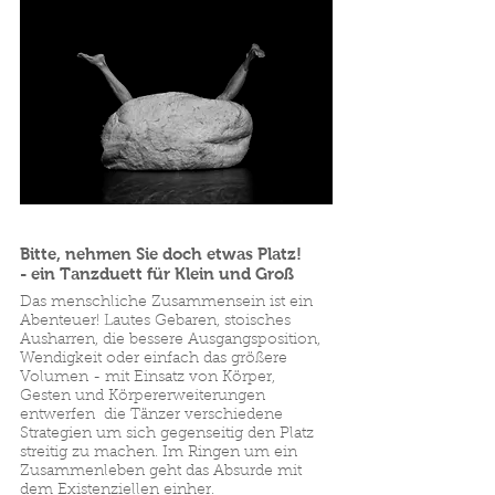
Bitte, nehmen Sie doch etwas Platz!
- ein Tanzduett für Klein und Groß
Das menschliche Zusammensein ist ein
Abenteuer! Lautes Gebaren, stoisches
Ausharren, die bessere Ausgangsposition,
Wendigkeit oder einfach das größere
Volumen - mit Einsatz von Körper,
Gesten und Körpererweiterungen
entwerfen die Tänzer verschiedene
Strategien um sich gegenseitig den Platz
streitig zu machen. Im Ringen um ein
Zusammenleben geht das Absurde mit
dem Existenziellen einher.